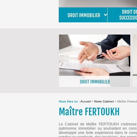
DROIT D
DROIT IMMOBILIER
SUCCESSI
DROIT IMMOBILIER
>En savoir plus
Vous êtes ici :
Accueil
>
Notre Cabinet
> Maître Fertou
Maître FERTOUKH
Le Cabinet de Maître FERTOUKH s'adresse es
patrimoine immobilier ou souhaitant en cons
développé une forte expérience dans le consei