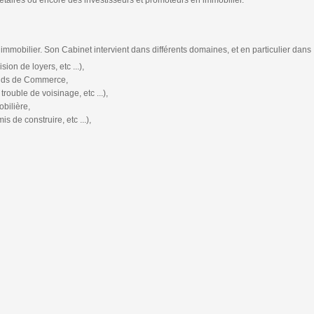
iétaires ou encore des investisseurs et promoteurs en immobilier.
immobilier. Son Cabinet intervient dans différents domaines, et en particulier dans 
ion de loyers, etc ...),
onds de Commerce,
rouble de voisinage, etc ...),
obilière,
 de construire, etc ...),