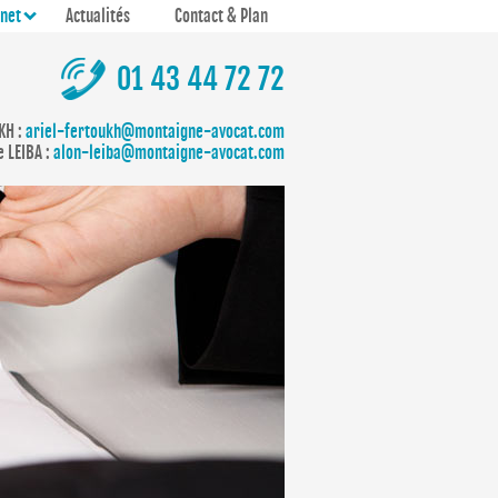
inet
Actualités
Contact & Plan
01 43 44 72 72
KH :
ariel-fertoukh@montaigne-avocat.com
 LEIBA :
alon-leiba@montaigne-avocat.com