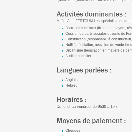
syndics ou syndicats, des locataires, des propr
Activités dominantes :
Maître Ariel FERTOUKH est spécialiste en droit 
Baux commerciaux (fixation en loyers, révis
Cession de parts sociales et vente de F
Construction (responsabilité constructeur, t
Nullité, résiliation, rescision de vente imm
Urbanisme (législation en matière de permis
Audit immobilier
Langues parlées :
Anglais
Hébreu
Horaires :
Du lundi au vendredi de 9h30 à 19h
Moyens de paiement :
Chèques