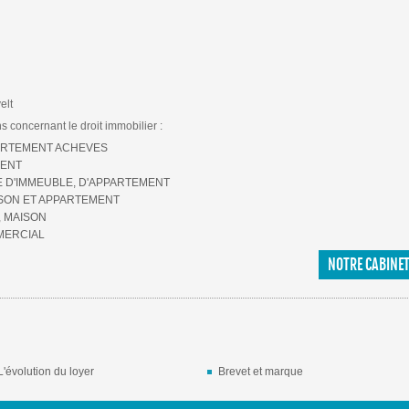
elt
 concernant le droit immobilier :
PARTEMENT ACHEVES
MENT
TE D'IMMEUBLE, D'APPARTEMENT
SON ET APPARTEMENT
, MAISON
MERCIAL
NOTRE CABINE
L'évolution du loyer
Brevet et marque