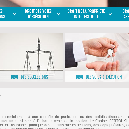
ES
DROIT DES VOIES
DROIT DE LA PROPRIÉTÉ
DRO
ONS
D'EXÉCUTION
INTELLECTUELLE
AFF
DROIT DES SUCCESSIONS
DROIT DES VOIES D'ÉXÉCUTION
>En savoir plus
>En savoir plus
kh
sentiellement à une clientèle de particuliers ou des sociétés disposant d'
tituer un aussi bien à l'achat, la vente ou la location. Le Cabinet FERTOUKH
l et l'assistance juridique des administrateurs de biens, des copropriétaires, d